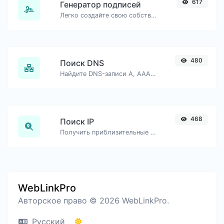
617
Генератор подписей
Легко создайте свою собственную подпись и скачайте её без труда.
480
Поиск DNS
Найдите DNS-записи A, AAAA, CNAME, MX, NS, TXT, SOA хоста.
468
Поиск IP
Получить приблизительные данные об IP.
WebLinkPro
Авторское право © 2026 WebLinkPro.
Русский