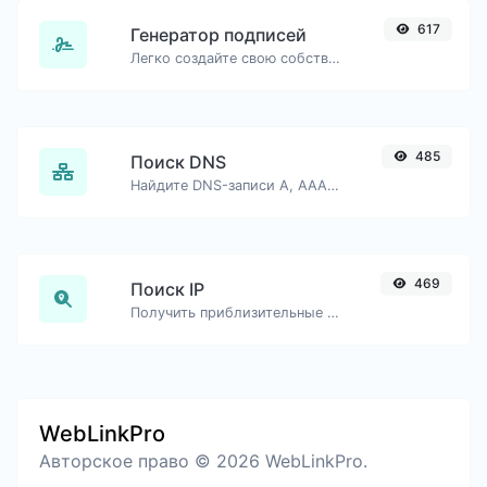
617
Генератор подписей
Легко создайте свою собственную подпись и скачайте её без труда.
485
Поиск DNS
Найдите DNS-записи A, AAAA, CNAME, MX, NS, TXT, SOA хоста.
469
Поиск IP
Получить приблизительные данные об IP.
WebLinkPro
Авторское право © 2026 WebLinkPro.