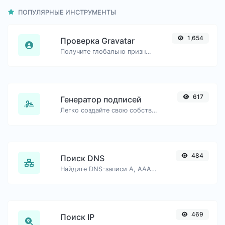
ПОПУЛЯРНЫЕ ИНСТРУМЕНТЫ
1,654
Проверка Gravatar
Получите глобально признанный аватар с gravatar.com для любого адреса электронной почты.
617
Генератор подписей
Легко создайте свою собственную подпись и скачайте её без труда.
484
Поиск DNS
Найдите DNS-записи A, AAAA, CNAME, MX, NS, TXT, SOA хоста.
469
Поиск IP