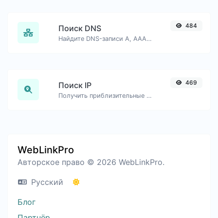
484
Поиск DNS
Найдите DNS-записи A, AAAA, CNAME, MX, NS, TXT, SOA хоста.
469
Поиск IP
Получить приблизительные данные об IP.
WebLinkPro
Авторское право © 2026 WebLinkPro.
Русский
Блог
Партнёр