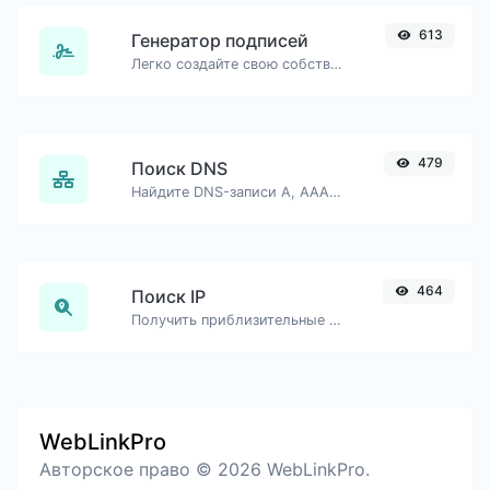
613
Генератор подписей
Легко создайте свою собственную подпись и скачайте её без труда.
479
Поиск DNS
Найдите DNS-записи A, AAAA, CNAME, MX, NS, TXT, SOA хоста.
464
Поиск IP
Получить приблизительные данные об IP.
WebLinkPro
Авторское право © 2026 WebLinkPro.