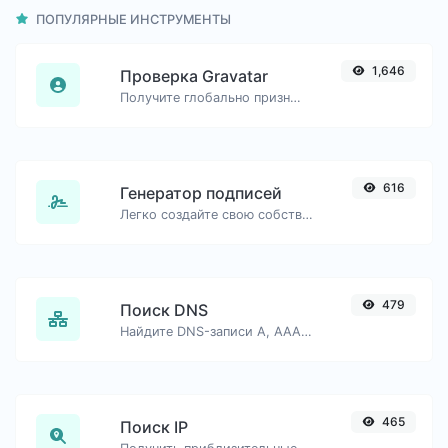
ПОПУЛЯРНЫЕ ИНСТРУМЕНТЫ
1,646
Проверка Gravatar
Получите глобально признанный аватар с gravatar.com для любого адреса электронной почты.
616
Генератор подписей
Легко создайте свою собственную подпись и скачайте её без труда.
479
Поиск DNS
Найдите DNS-записи A, AAAA, CNAME, MX, NS, TXT, SOA хоста.
465
Поиск IP