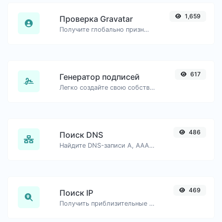
1,659
Проверка Gravatar
Получите глобально признанный аватар с gravatar.com для любого адреса электронной почты.
617
Генератор подписей
Легко создайте свою собственную подпись и скачайте её без труда.
486
Поиск DNS
Найдите DNS-записи A, AAAA, CNAME, MX, NS, TXT, SOA хоста.
469
Поиск IP
Получить приблизительные данные об IP.