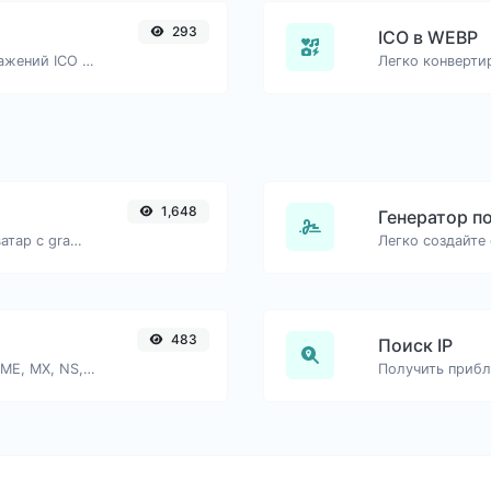
293
ICO в WEBP
Легко конвертируйте файлы изображений ICO в JPG.
1,648
Генератор п
Получите глобально признанный аватар с gravatar.com для любого адреса электронной почты.
483
Поиск IP
Найдите DNS-записи A, AAAA, CNAME, MX, NS, TXT, SOA хоста.
Получить прибл