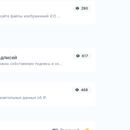
290
Легко конвертируйте файлы изображений ICO в WEBP.
617
одписей
Легко создайте свою собственную подпись и скачайте её без труда.
468
изительные данные об IP.