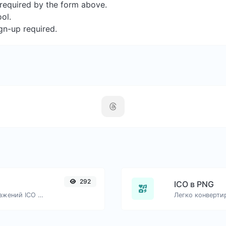
s required by the form above.
ool.
gn-up required.
292
ICO в PNG
Легко конвертируйте файлы изображений ICO в GIF.