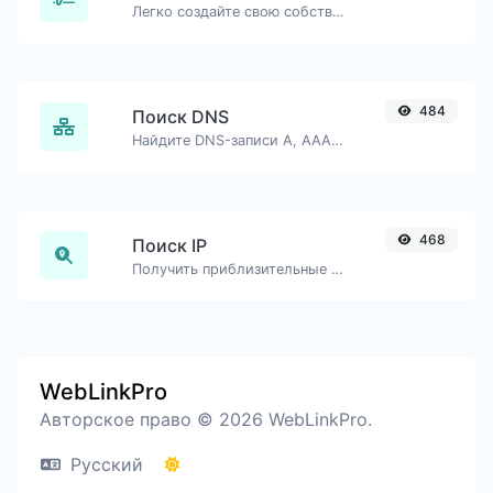
Легко создайте свою собственную подпись и скачайте её без труда.
484
Поиск DNS
Найдите DNS-записи A, AAAA, CNAME, MX, NS, TXT, SOA хоста.
468
Поиск IP
Получить приблизительные данные об IP.
WebLinkPro
Авторское право © 2026 WebLinkPro.
Русский