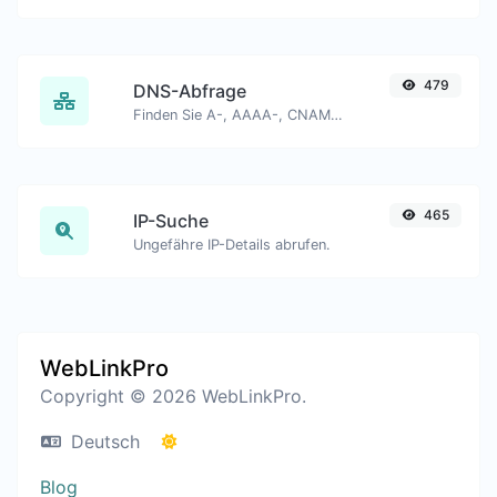
479
DNS-Abfrage
Finden Sie A-, AAAA-, CNAME-, MX-, NS-, TXT-, SOA-DNS-Einträge eines Hosts.
465
IP-Suche
Ungefähre IP-Details abrufen.
WebLinkPro
Copyright © 2026 WebLinkPro.
Deutsch
Blog