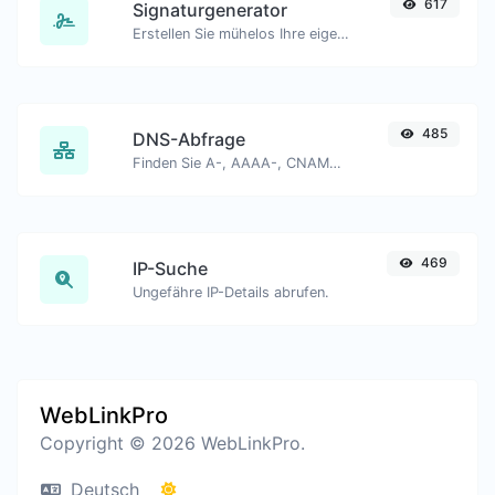
617
Signaturgenerator
Erstellen Sie mühelos Ihre eigene benutzerdefinierte Signatur und laden Sie sie problemlos herunter.
485
DNS-Abfrage
Finden Sie A-, AAAA-, CNAME-, MX-, NS-, TXT-, SOA-DNS-Einträge eines Hosts.
469
IP-Suche
Ungefähre IP-Details abrufen.
WebLinkPro
Copyright © 2026 WebLinkPro.
Deutsch