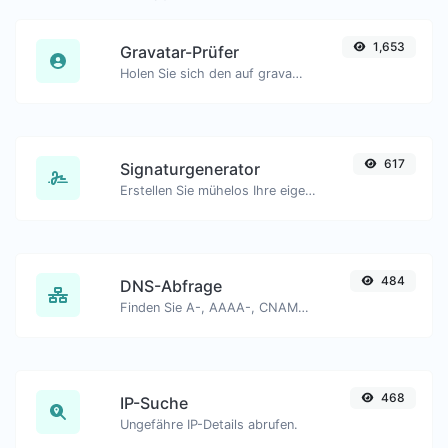
1,653
Gravatar-Prüfer
Holen Sie sich den auf gravatar.com weltweit anerkannten Avatar für jede E-Mail.
617
Signaturgenerator
Erstellen Sie mühelos Ihre eigene benutzerdefinierte Signatur und laden Sie sie problemlos herunter.
484
DNS-Abfrage
Finden Sie A-, AAAA-, CNAME-, MX-, NS-, TXT-, SOA-DNS-Einträge eines Hosts.
468
IP-Suche
Ungefähre IP-Details abrufen.